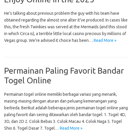
He’s talking about previous problem the guy with his team have
obtained regarding the almost one alter it’ve produced. In cases like
this, the fresh Twinkies was served at the Mermaids (and this stood
in which Circa is), a terrible little local casino precious by millions of
Vegas group. We’re advised it choice has been…
Read More »
Permainan Paling Favorit Bandar
Togel Online
Permainan togel online memiliki berbagai variasi yang menarik,
masing-masing dengan aturan dan peluang kemenangan yang
berbeda. Berikut adalah beberapa jenis permainan togel online yang
paling favorit dan sering ditawarkan oleh bandar togel: 1. Togel 4D,
3D, dan 2D 2. Colok Bebas 3. Colok Macau 4. Colok Naga 5. Togel
Shio 6. Togel Dasar 7. Togel…
Read More »