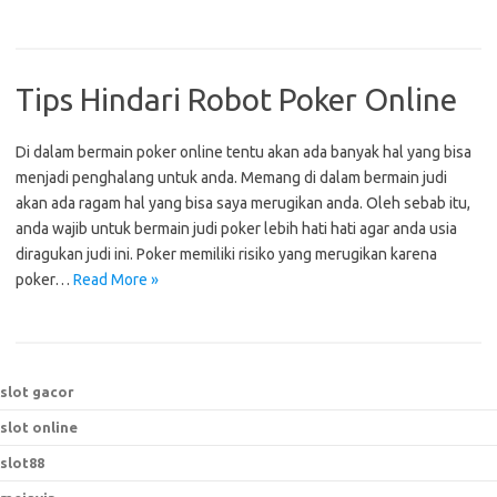
Tips Hindari Robot Poker Online
Di dalam bermain poker online tentu akan ada banyak hal yang bisa
menjadi penghalang untuk anda. Memang di dalam bermain judi
akan ada ragam hal yang bisa saya merugikan anda. Oleh sebab itu,
anda wajib untuk bermain judi poker lebih hati hati agar anda usia
diragukan judi ini. Poker memiliki risiko yang merugikan karena
poker…
Read More »
slot gacor
slot online
slot88