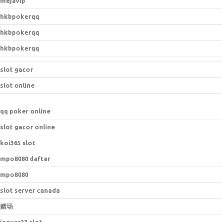
mejavip
hkbpokerqq
hkbpokerqq
hkbpokerqq
slot gacor
slot online
qq poker online
slot gacor online
koi365 slot
mpo8080 daftar
mpo8080
slot server canada
赌场