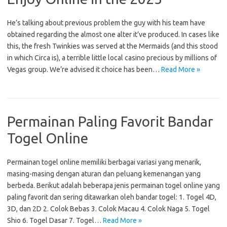
He’s talking about previous problem the guy with his team have
obtained regarding the almost one alter it’ve produced. In cases like
this, the fresh Twinkies was served at the Mermaids (and this stood
in which Circa is), a terrible little local casino precious by millions of
Vegas group. We’re advised it choice has been…
Read More »
Permainan Paling Favorit Bandar
Togel Online
Permainan togel online memiliki berbagai variasi yang menarik,
masing-masing dengan aturan dan peluang kemenangan yang
berbeda. Berikut adalah beberapa jenis permainan togel online yang
paling favorit dan sering ditawarkan oleh bandar togel: 1. Togel 4D,
3D, dan 2D 2. Colok Bebas 3. Colok Macau 4. Colok Naga 5. Togel
Shio 6. Togel Dasar 7. Togel…
Read More »