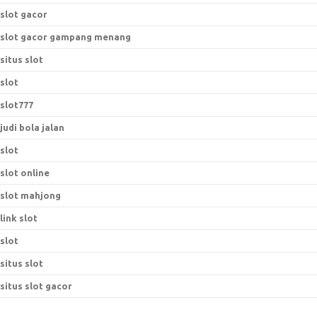
slot gacor
slot gacor gampang menang
situs slot
slot
slot777
judi bola jalan
slot
slot online
slot mahjong
link slot
slot
situs slot
situs slot gacor