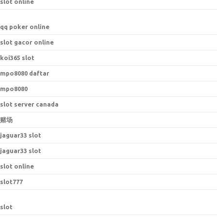
slot online
qq poker online
slot gacor online
koi365 slot
mpo8080 daftar
mpo8080
slot server canada
赌场
jaguar33 slot
jaguar33 slot
slot online
slot777
slot