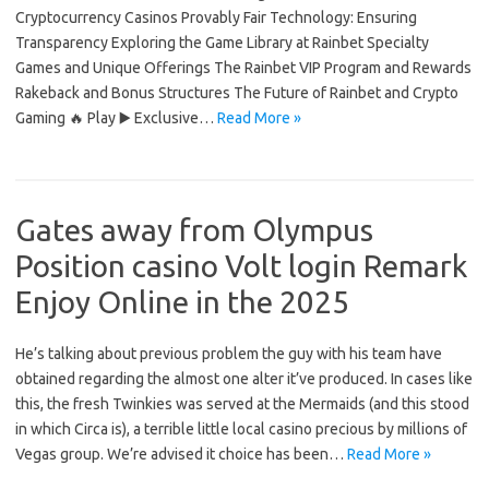
Cryptocurrency Casinos Provably Fair Technology: Ensuring
Transparency Exploring the Game Library at Rainbet Specialty
Games and Unique Offerings The Rainbet VIP Program and Rewards
Rakeback and Bonus Structures The Future of Rainbet and Crypto
Gaming 🔥 Play ▶️ Exclusive…
Read More »
Gates away from Olympus
Position casino Volt login Remark
Enjoy Online in the 2025
He’s talking about previous problem the guy with his team have
obtained regarding the almost one alter it’ve produced. In cases like
this, the fresh Twinkies was served at the Mermaids (and this stood
in which Circa is), a terrible little local casino precious by millions of
Vegas group. We’re advised it choice has been…
Read More »