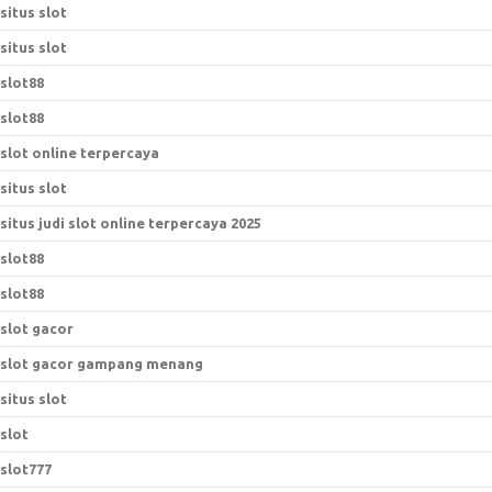
situs slot
situs slot
slot88
slot88
slot online terpercaya
situs slot
situs judi slot online terpercaya 2025
slot88
slot88
slot gacor
slot gacor gampang menang
situs slot
slot
slot777