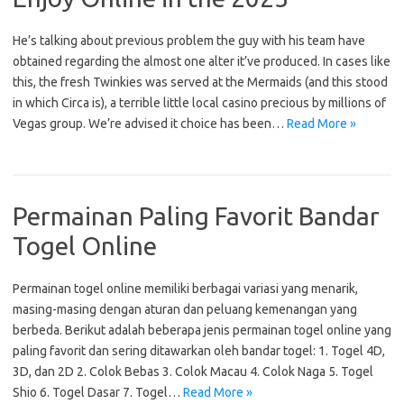
He’s talking about previous problem the guy with his team have
obtained regarding the almost one alter it’ve produced. In cases like
this, the fresh Twinkies was served at the Mermaids (and this stood
in which Circa is), a terrible little local casino precious by millions of
Vegas group. We’re advised it choice has been…
Read More »
Permainan Paling Favorit Bandar
Togel Online
Permainan togel online memiliki berbagai variasi yang menarik,
masing-masing dengan aturan dan peluang kemenangan yang
berbeda. Berikut adalah beberapa jenis permainan togel online yang
paling favorit dan sering ditawarkan oleh bandar togel: 1. Togel 4D,
3D, dan 2D 2. Colok Bebas 3. Colok Macau 4. Colok Naga 5. Togel
Shio 6. Togel Dasar 7. Togel…
Read More »