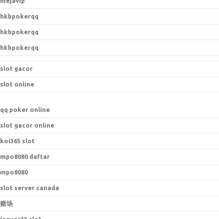
mejavip
hkbpokerqq
hkbpokerqq
hkbpokerqq
slot gacor
slot online
qq poker online
slot gacor online
koi365 slot
mpo8080 daftar
mpo8080
slot server canada
赌场