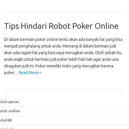
Tips Hindari Robot Poker Online
Di dalam bermain poker online tentu akan ada banyak hal yang bisa
menjadi penghalang untuk anda. Memang di dalam bermain judi
akan ada ragam hal yang bisa saya merugikan anda. Oleh sebab itu,
anda wajib untuk bermain judi poker lebih hati hati agar anda usia
diragukan judi ini. Poker memiliki risiko yang merugikan karena
poker…
Read More »
slot gacor
slot online
slot88