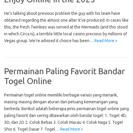
He’s talking about previous problem the guy with his team have
obtained regarding the almost one alter it’ve produced. In cases like
this, the fresh Twinkies was served at the Mermaids (and this stood
in which Circa is), a terrible little local casino precious by millions of
Vegas group. We’re advised it choice has been…
Read More »
Permainan Paling Favorit Bandar
Togel Online
Permainan togel online memiliki berbagai variasi yang menarik,
masing-masing dengan aturan dan peluang kemenangan yang
berbeda. Berikut adalah beberapa jenis permainan togel online yang
paling favorit dan sering ditawarkan oleh bandar togel: 1. Togel 4D,
3D, dan 2D 2. Colok Bebas 3. Colok Macau 4. Colok Naga 5. Togel
Shio 6. Togel Dasar 7. Togel…
Read More »