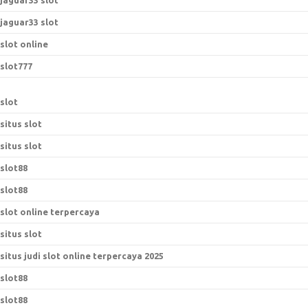
jaguar33 slot
jaguar33 slot
slot online
slot777
slot
situs slot
situs slot
slot88
slot88
slot online terpercaya
situs slot
situs judi slot online terpercaya 2025
slot88
slot88