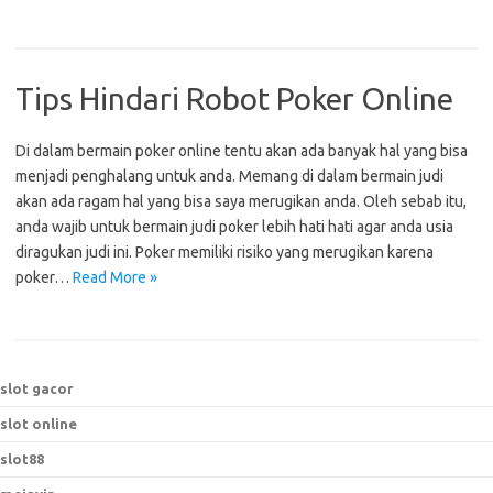
Tips Hindari Robot Poker Online
Di dalam bermain poker online tentu akan ada banyak hal yang bisa
menjadi penghalang untuk anda. Memang di dalam bermain judi
akan ada ragam hal yang bisa saya merugikan anda. Oleh sebab itu,
anda wajib untuk bermain judi poker lebih hati hati agar anda usia
diragukan judi ini. Poker memiliki risiko yang merugikan karena
poker…
Read More »
slot gacor
slot online
slot88