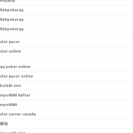
mejavip
hkbpokerqq
hkbpokerqq
hkbpokerqq
slot gacor
slot online
qq poker online
slot gacor online
koi365 slot
mpo8080 daftar
mpo8080
slot server canada
赌场