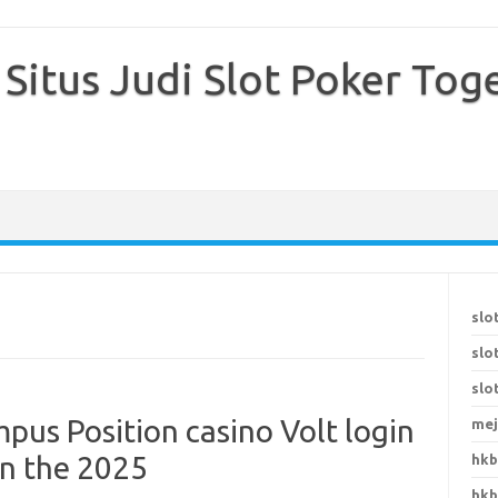
Situs Judi Slot Poker Tog
slo
slo
slo
us Position casino Volt login
mej
in the 2025
hk
hk