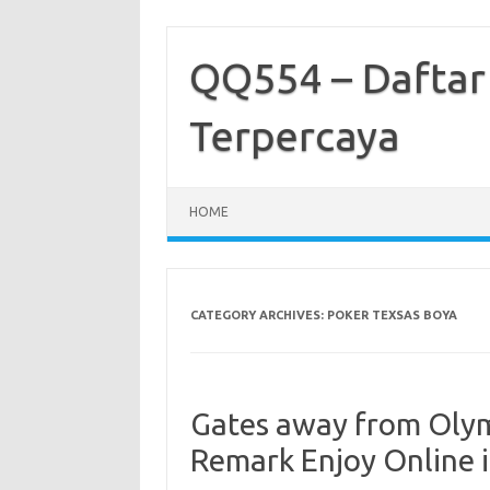
Skip
to
content
QQ554 – Daftar 
Terpercaya
HOME
CATEGORY ARCHIVES:
POKER TEXSAS BOYA
Gates away from Olymp
Remark Enjoy Online 