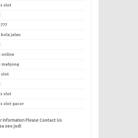
us slot
t
t777
i bola jalan
t
t online
t mahjong
 slot
t
us slot
us slot gacor
r Information Please
Contact Us
sa seo judi