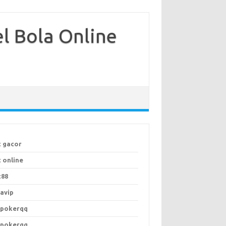
el Bola Online
t gacor
t online
t88
avip
bpokerqq
bpokerqq