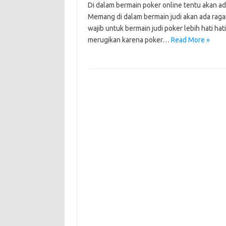
Di dalam bermain poker online tentu akan a
Memang di dalam bermain judi akan ada raga
wajib untuk bermain judi poker lebih hati hati
merugikan karena poker…
Read More »