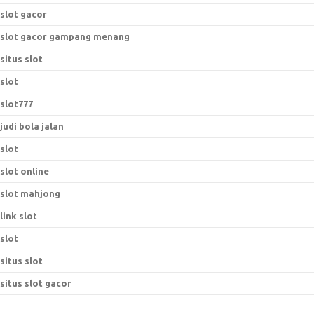
slot gacor
slot gacor gampang menang
situs slot
slot
slot777
judi bola jalan
slot
slot online
slot mahjong
link slot
slot
situs slot
situs slot gacor