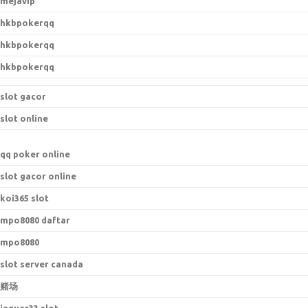
mejavip
hkbpokerqq
hkbpokerqq
hkbpokerqq
slot gacor
slot online
qq poker online
slot gacor online
koi365 slot
mpo8080 daftar
mpo8080
slot server canada
赌场