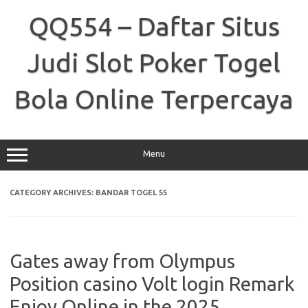
Skip
to
QQ554 – Daftar Situs
content
Judi Slot Poker Togel
Bola Online Terpercaya
Menu
CATEGORY ARCHIVES:
BANDAR TOGEL 55
Gates away from Olympus
Position casino Volt login Remark
Enjoy Online in the 2025