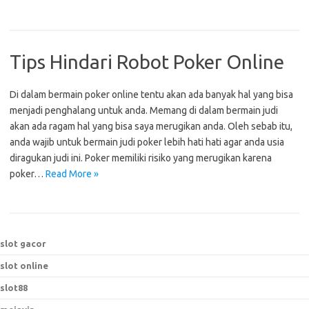
Tips Hindari Robot Poker Online
Di dalam bermain poker online tentu akan ada banyak hal yang bisa
menjadi penghalang untuk anda. Memang di dalam bermain judi
akan ada ragam hal yang bisa saya merugikan anda. Oleh sebab itu,
anda wajib untuk bermain judi poker lebih hati hati agar anda usia
diragukan judi ini. Poker memiliki risiko yang merugikan karena
poker…
Read More »
slot gacor
slot online
slot88