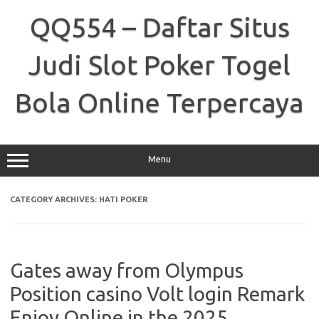
Skip
to
QQ554 – Daftar Situs
content
Judi Slot Poker Togel
Bola Online Terpercaya
Menu
CATEGORY ARCHIVES:
HATI POKER
Gates away from Olympus
Position casino Volt login Remark
Enjoy Online in the 2025