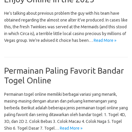
He’s talking about previous problem the guy with his team have
obtained regarding the almost one alter it’ve produced. In cases like
this, the fresh Twinkies was served at the Mermaids (and this stood
in which Circa is), a terrible little local casino precious by millions of
Vegas group. We’re advised it choice has been…
Read More »
Permainan Paling Favorit Bandar
Togel Online
Permainan togel online memiliki berbagai variasi yang menarik,
masing-masing dengan aturan dan peluang kemenangan yang
berbeda. Berikut adalah beberapa jenis permainan togel online yang
paling favorit dan sering ditawarkan oleh bandar togel: 1. Togel 4D,
3D, dan 2D 2. Colok Bebas 3. Colok Macau 4. Colok Naga 5. Togel
Shio 6. Togel Dasar 7. Togel…
Read More »