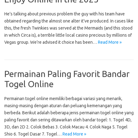
He’s talking about previous problem the guy with his team have
obtained regarding the almost one alter it’ve produced. In cases like
this, the fresh Twinkies was served at the Mermaids (and this stood
in which Circa is), a terrible little local casino precious by millions of
Vegas group. We’re advised it choice has been…
Read More »
Permainan Paling Favorit Bandar
Togel Online
Permainan togel online memiliki berbagai variasi yang menarik,
masing-masing dengan aturan dan peluang kemenangan yang
berbeda. Berikut adalah beberapa jenis permainan togel online yang
paling favorit dan sering ditawarkan oleh bandar togel: 1. Togel 4D,
3D, dan 2D 2. Colok Bebas 3. Colok Macau 4. Colok Naga 5. Togel
Shio 6. Togel Dasar 7. Togel…
Read More »