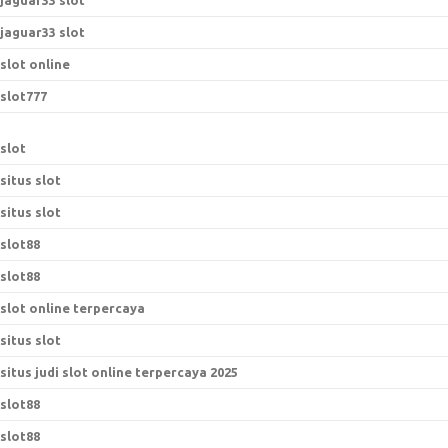
jaguar33 slot
jaguar33 slot
slot online
slot777
slot
situs slot
situs slot
slot88
slot88
slot online terpercaya
situs slot
situs judi slot online terpercaya 2025
slot88
slot88