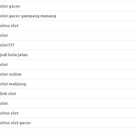
slot gacor
slot gacor gampang menang
situs slot
slot
slot777
judi bola jalan
slot
slot online
slot mahjong
link slot
slot
situs slot
situs slot gacor