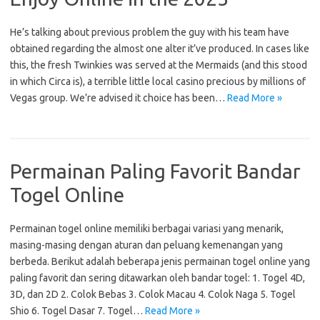
He’s talking about previous problem the guy with his team have
obtained regarding the almost one alter it’ve produced. In cases like
this, the fresh Twinkies was served at the Mermaids (and this stood
in which Circa is), a terrible little local casino precious by millions of
Vegas group. We’re advised it choice has been…
Read More »
Permainan Paling Favorit Bandar
Togel Online
Permainan togel online memiliki berbagai variasi yang menarik,
masing-masing dengan aturan dan peluang kemenangan yang
berbeda. Berikut adalah beberapa jenis permainan togel online yang
paling favorit dan sering ditawarkan oleh bandar togel: 1. Togel 4D,
3D, dan 2D 2. Colok Bebas 3. Colok Macau 4. Colok Naga 5. Togel
Shio 6. Togel Dasar 7. Togel…
Read More »