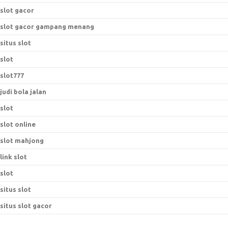
slot gacor
slot gacor gampang menang
situs slot
slot
slot777
judi bola jalan
slot
slot online
slot mahjong
link slot
slot
situs slot
situs slot gacor