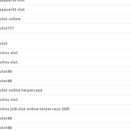
jaguar33 slot
jaguar33 slot
slot online
slot777
slot
situs slot
situs slot
slot88
slot88
slot online terpercaya
situs slot
situs judi slot online terpercaya 2025
slot88
slot88