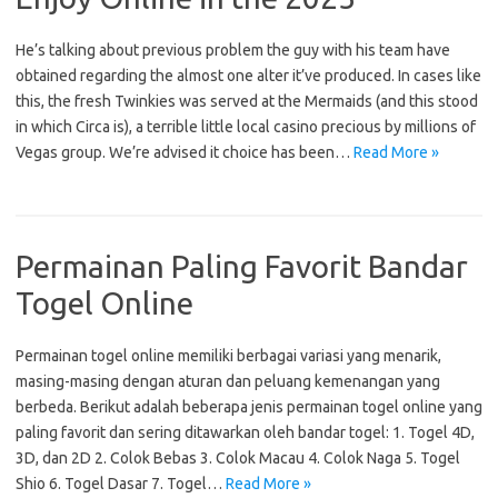
He’s talking about previous problem the guy with his team have
obtained regarding the almost one alter it’ve produced. In cases like
this, the fresh Twinkies was served at the Mermaids (and this stood
in which Circa is), a terrible little local casino precious by millions of
Vegas group. We’re advised it choice has been…
Read More »
Permainan Paling Favorit Bandar
Togel Online
Permainan togel online memiliki berbagai variasi yang menarik,
masing-masing dengan aturan dan peluang kemenangan yang
berbeda. Berikut adalah beberapa jenis permainan togel online yang
paling favorit dan sering ditawarkan oleh bandar togel: 1. Togel 4D,
3D, dan 2D 2. Colok Bebas 3. Colok Macau 4. Colok Naga 5. Togel
Shio 6. Togel Dasar 7. Togel…
Read More »