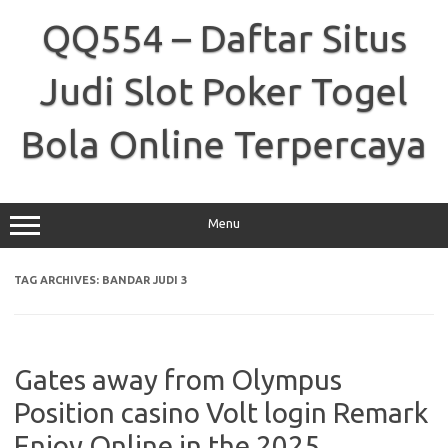
Skip
to
QQ554 – Daftar Situs
content
Judi Slot Poker Togel
Bola Online Terpercaya
Menu
TAG ARCHIVES:
BANDAR JUDI 3
Gates away from Olympus
Position casino Volt login Remark
Enjoy Online in the 2025