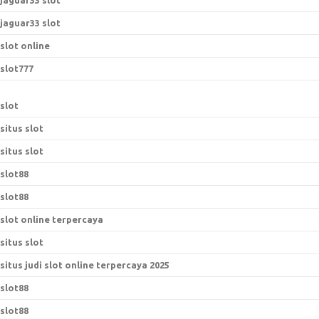
jaguar33 slot
jaguar33 slot
slot online
slot777
slot
situs slot
situs slot
slot88
slot88
slot online terpercaya
situs slot
situs judi slot online terpercaya 2025
slot88
slot88