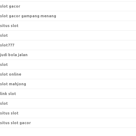
slot gacor
slot gacor gampang menang
situs slot
slot
slot777
judi bola jalan
slot
slot online
slot mahjong
link slot
slot
situs slot
situs slot gacor