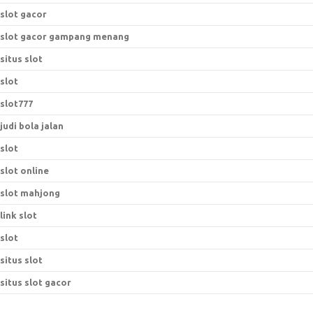
slot gacor
slot gacor gampang menang
situs slot
slot
slot777
judi bola jalan
slot
slot online
slot mahjong
link slot
slot
situs slot
situs slot gacor