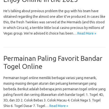
He’s talking about previous problem the guy with his team have
obtained regarding the almost one alter it’ve produced. In cases like
this, the fresh Twinkies was served at the Mermaids (and this stood
in which Circa is), a terrible little local casino precious by millions of
Vegas group. We’re advised it choice has been…
Read More »
Permainan Paling Favorit Bandar
Togel Online
Permainan togel online memiliki berbagai variasi yang menarik,
masing-masing dengan aturan dan peluang kemenangan yang
berbeda. Berikut adalah beberapa jenis permainan togel online yang
paling favorit dan sering ditawarkan oleh bandar togel: 1. Togel 4D,
3D, dan 2D 2. Colok Bebas 3. Colok Macau 4. Colok Naga 5. Togel
Shio 6. Togel Dasar 7. Togel…
Read More »