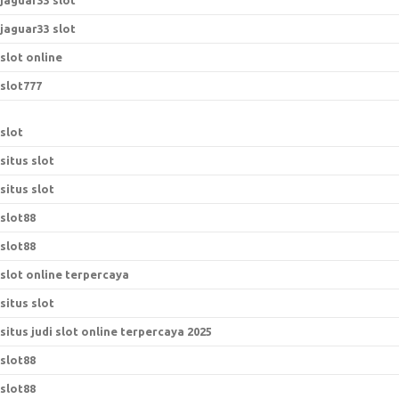
jaguar33 slot
jaguar33 slot
slot online
slot777
slot
situs slot
situs slot
slot88
slot88
slot online terpercaya
situs slot
situs judi slot online terpercaya 2025
slot88
slot88