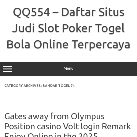
Skip
to
QQ554 – Daftar Situs
content
Judi Slot Poker Togel
Bola Online Terpercaya
Menu
CATEGORY ARCHIVES:
BANDAR TOGEL 74
Gates away from Olympus
Position casino Volt login Remark
Enjoy Online in the 2025