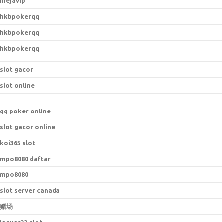
mejavip
hkbpokerqq
hkbpokerqq
hkbpokerqq
slot gacor
slot online
qq poker online
slot gacor online
koi365 slot
mpo8080 daftar
mpo8080
slot server canada
赌场