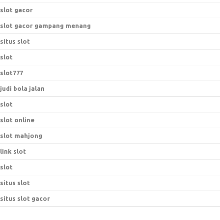
slot gacor
slot gacor gampang menang
situs slot
slot
slot777
judi bola jalan
slot
slot online
slot mahjong
link slot
slot
situs slot
situs slot gacor