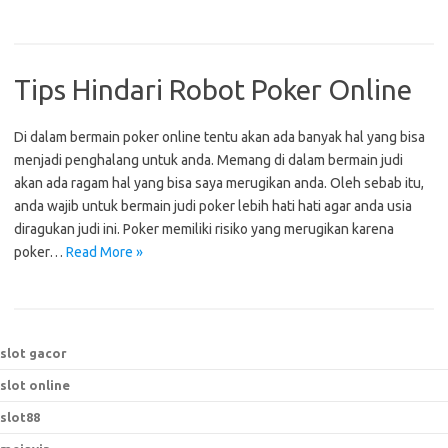
Tips Hindari Robot Poker Online
Di dalam bermain poker online tentu akan ada banyak hal yang bisa
menjadi penghalang untuk anda. Memang di dalam bermain judi
akan ada ragam hal yang bisa saya merugikan anda. Oleh sebab itu,
anda wajib untuk bermain judi poker lebih hati hati agar anda usia
diragukan judi ini. Poker memiliki risiko yang merugikan karena
poker…
Read More »
slot gacor
slot online
slot88