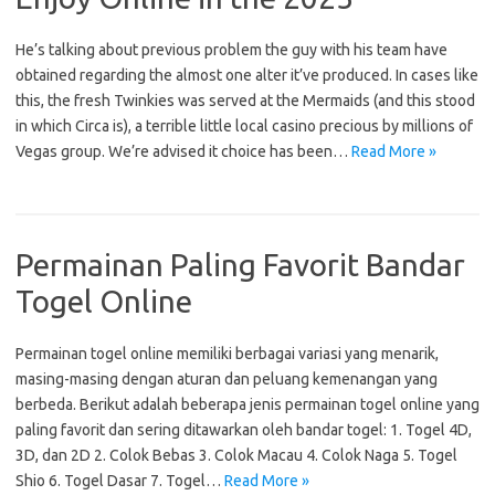
He’s talking about previous problem the guy with his team have
obtained regarding the almost one alter it’ve produced. In cases like
this, the fresh Twinkies was served at the Mermaids (and this stood
in which Circa is), a terrible little local casino precious by millions of
Vegas group. We’re advised it choice has been…
Read More »
Permainan Paling Favorit Bandar
Togel Online
Permainan togel online memiliki berbagai variasi yang menarik,
masing-masing dengan aturan dan peluang kemenangan yang
berbeda. Berikut adalah beberapa jenis permainan togel online yang
paling favorit dan sering ditawarkan oleh bandar togel: 1. Togel 4D,
3D, dan 2D 2. Colok Bebas 3. Colok Macau 4. Colok Naga 5. Togel
Shio 6. Togel Dasar 7. Togel…
Read More »