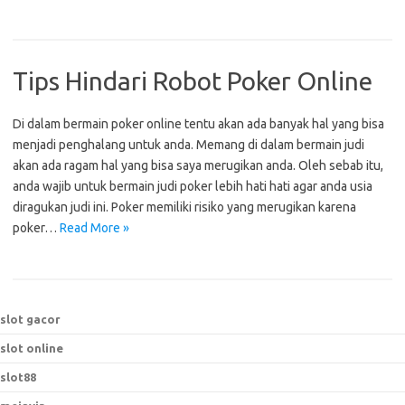
Tips Hindari Robot Poker Online
Di dalam bermain poker online tentu akan ada banyak hal yang bisa
menjadi penghalang untuk anda. Memang di dalam bermain judi
akan ada ragam hal yang bisa saya merugikan anda. Oleh sebab itu,
anda wajib untuk bermain judi poker lebih hati hati agar anda usia
diragukan judi ini. Poker memiliki risiko yang merugikan karena
poker…
Read More »
slot gacor
slot online
slot88