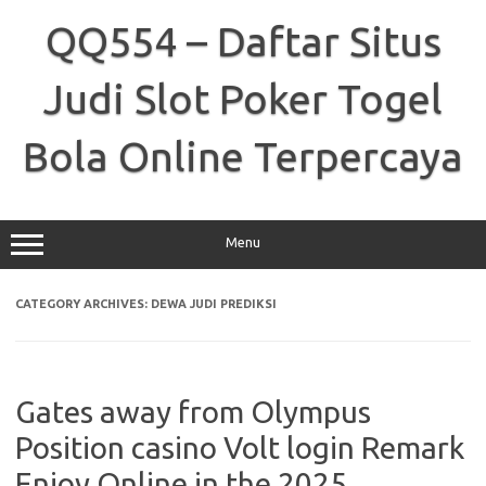
Skip
to
QQ554 – Daftar Situs
content
Judi Slot Poker Togel
Bola Online Terpercaya
Menu
CATEGORY ARCHIVES:
DEWA JUDI PREDIKSI
Gates away from Olympus
Position casino Volt login Remark
Enjoy Online in the 2025