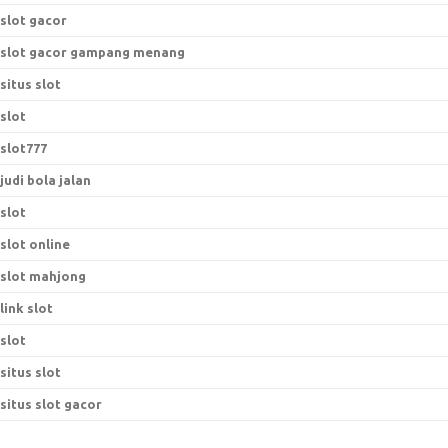
slot gacor
slot gacor gampang menang
situs slot
slot
slot777
judi bola jalan
slot
slot online
slot mahjong
link slot
slot
situs slot
situs slot gacor