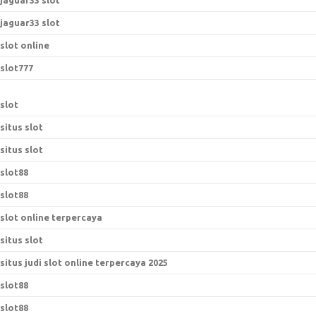
jaguar33 slot
jaguar33 slot
slot online
slot777
slot
situs slot
situs slot
slot88
slot88
slot online terpercaya
situs slot
situs judi slot online terpercaya 2025
slot88
slot88