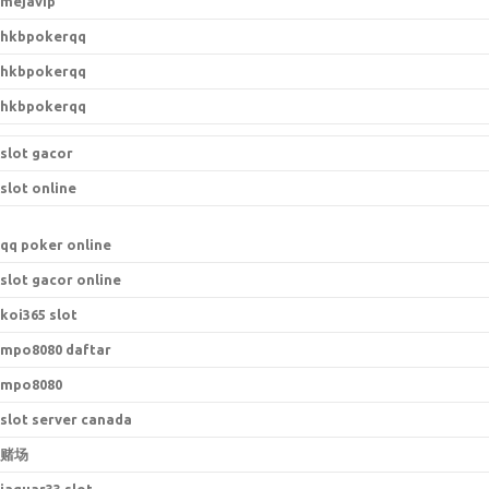
mejavip
hkbpokerqq
hkbpokerqq
hkbpokerqq
slot gacor
slot online
qq poker online
slot gacor online
koi365 slot
mpo8080 daftar
mpo8080
slot server canada
赌场