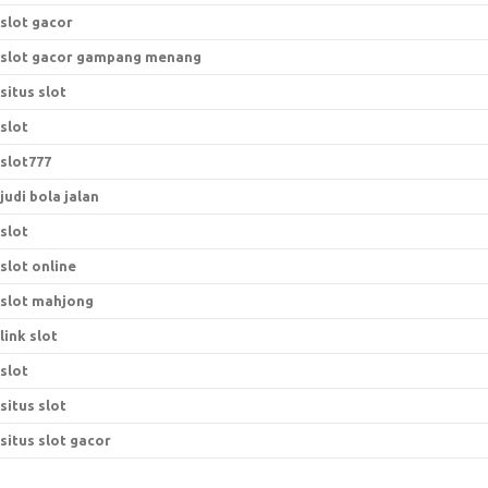
slot gacor
slot gacor gampang menang
situs slot
slot
slot777
judi bola jalan
slot
slot online
slot mahjong
link slot
slot
situs slot
situs slot gacor