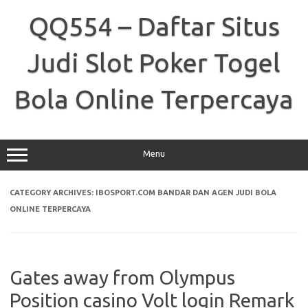
Skip
to
QQ554 – Daftar Situs
content
Judi Slot Poker Togel
Bola Online Terpercaya
Menu
CATEGORY ARCHIVES:
IBOSPORT.COM BANDAR DAN AGEN JUDI BOLA
ONLINE TERPERCAYA
Gates away from Olympus
Position casino Volt login Remark