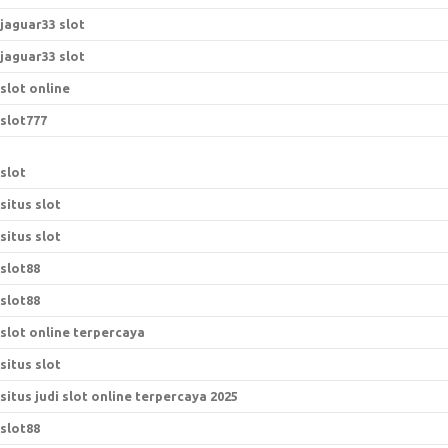
jaguar33 slot
jaguar33 slot
slot online
slot777
slot
situs slot
situs slot
slot88
slot88
slot online terpercaya
situs slot
situs judi slot online terpercaya 2025
slot88