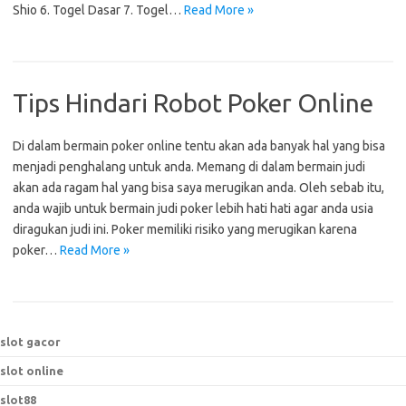
Shio 6. Togel Dasar 7. Togel…
Read More »
Tips Hindari Robot Poker Online
Di dalam bermain poker online tentu akan ada banyak hal yang bisa
menjadi penghalang untuk anda. Memang di dalam bermain judi
akan ada ragam hal yang bisa saya merugikan anda. Oleh sebab itu,
anda wajib untuk bermain judi poker lebih hati hati agar anda usia
diragukan judi ini. Poker memiliki risiko yang merugikan karena
poker…
Read More »
slot gacor
slot online
slot88