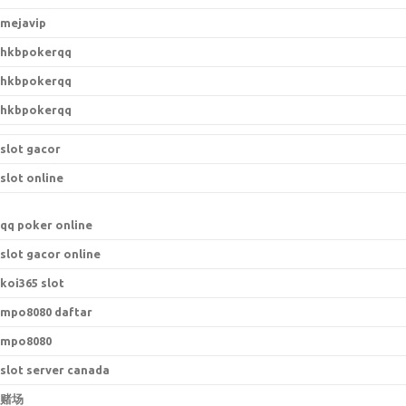
mejavip
hkbpokerqq
hkbpokerqq
hkbpokerqq
slot gacor
slot online
qq poker online
slot gacor online
koi365 slot
mpo8080 daftar
mpo8080
slot server canada
赌场