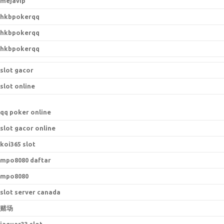
mejavip
hkbpokerqq
hkbpokerqq
hkbpokerqq
slot gacor
slot online
qq poker online
slot gacor online
koi365 slot
mpo8080 daftar
mpo8080
slot server canada
赌场