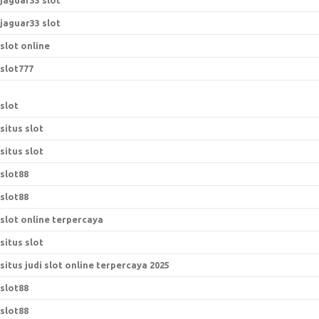
jaguar33 slot
jaguar33 slot
slot online
slot777
slot
situs slot
situs slot
slot88
slot88
slot online terpercaya
situs slot
situs judi slot online terpercaya 2025
slot88
slot88