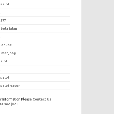
us slot
t
t777
i bola jalan
t
t online
t mahjong
 slot
t
us slot
us slot gacor
r Information Please
Contact Us
sa seo judi