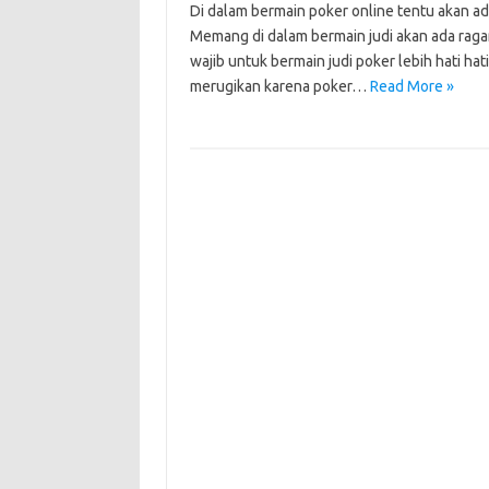
Di dalam bermain poker online tentu akan a
Memang di dalam bermain judi akan ada raga
wajib untuk bermain judi poker lebih hati hati
merugikan karena poker…
Read More »