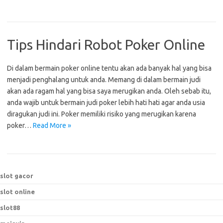
Tips Hindari Robot Poker Online
Di dalam bermain poker online tentu akan ada banyak hal yang bisa
menjadi penghalang untuk anda. Memang di dalam bermain judi
akan ada ragam hal yang bisa saya merugikan anda. Oleh sebab itu,
anda wajib untuk bermain judi poker lebih hati hati agar anda usia
diragukan judi ini. Poker memiliki risiko yang merugikan karena
poker…
Read More »
slot gacor
slot online
slot88