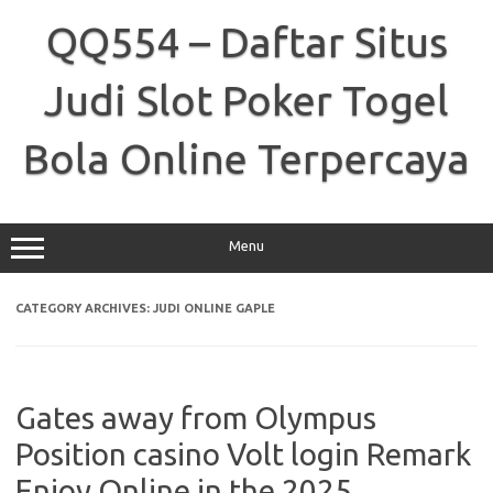
Skip
to
QQ554 – Daftar Situs
content
Judi Slot Poker Togel
Bola Online Terpercaya
Menu
CATEGORY ARCHIVES:
JUDI ONLINE GAPLE
Gates away from Olympus
Position casino Volt login Remark
Enjoy Online in the 2025