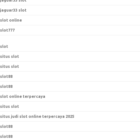
jaguar33 slot
jaguar33 slot
slot online
slot777
slot
situs slot
situs slot
slot88
slot88
slot online terpercaya
situs slot
situs judi slot online terpercaya 2025
slot88
slot88