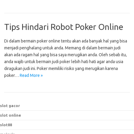
Tips Hindari Robot Poker Online
Di dalam bermain poker online tentu akan ada banyak hal yang bisa
menjadi penghalang untuk anda. Memang di dalam bermain judi
akan ada ragam hal yang bisa saya merugikan anda. Oleh sebab itu,
anda wajib untuk bermain judi poker lebih hati hati agar anda usia
diragukan judi ini. Poker memiliki risiko yang merugikan karena
poker…
Read More »
slot gacor
slot online
slot88