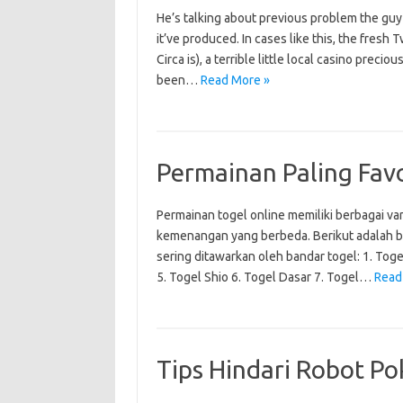
He’s talking about previous problem the guy
it’ve produced. In cases like this, the fresh
Circa is), a terrible little local casino preci
been…
Read More »
Permainan Paling Favo
Permainan togel online memiliki berbagai v
kemenangan yang berbeda. Berikut adalah be
sering ditawarkan oleh bandar togel: 1. Tog
5. Togel Shio 6. Togel Dasar 7. Togel…
Read
Tips Hindari Robot Po